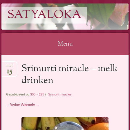
SATYALOKA
Menu
Spring
Srimurti miracle – melk
mei
naar
15
inhoud
drinken
Gepubliceerd op
300 × 225
in
Srimurti miracles
← Vorige
Volgende →