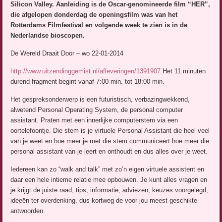
Silicon Valley. Aanleiding is de Oscar-genomineerde film “HER”,
die afgelopen donderdag de openingsfilm was van het
Rotterdams Filmfestival en volgende week te zien is in de
Nederlandse bioscopen.
De Wereld Draait Door – wo 22-01-2014
http://www.uitzendinggemist.nl/afleveringen/1391907
Het 11 minuten
durend fragment begint vanaf 7:00 min. tot 18:00 min.
Het gespreksonderwerp is een futuristisch, verbazingwekkend,
alwetend Personal Operating System, de personal computer
assistant. Praten met een innerlijke computerstem via een
oortelefoontje. Die stem is je virtuele Personal Assistant die heel veel
van je weet en hoe meer je met die stem communiceert hoe meer die
personal assistant van je leert en onthoudt en dus alles over je weet.
Iedereen kan zo “walk and talk” met zo’n eigen virtuele assistent en
daar een hele intieme relatie mee opbouwen. Je kunt alles vragen en
je krijgt de juiste raad, tips, informatie, adviezen, keuzes voorgelegd,
ideeën ter overdenking, dus kortweg de voor jou meest geschikte
antwoorden.