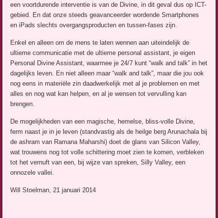
een voortdurende interventie is van de Divine, in dit geval dus op ICT-
gebied. En dat onze steeds geavanceerder wordende Smartphones
en iPads slechts overgangsproducten en tussen-fases zijn.
Enkel en alleen om de mens te laten wennen aan uiteindelijk de
ultieme communicatie met de ultieme personal assistant, je eigen
Personal Divine Assistant, waarmee je 24/7 kunt “walk and talk” in het
dagelijks leven. En niet alleen maar “walk and talk”, maar die jou ook
nog eens in materiële zin daadwerkelijk met al je problemen en met
alles en nog wat kan helpen, en al je wensen tot vervulling kan
brengen.
De mogelijkheden van een magische, hemelse, bliss-volle Divine,
ferm naast je in je leven (standvastig als de heilge berg Arunachala bij
de ashram van Ramana Maharshi) doet de glans van Silicon Valley,
wat trouwens nog tot volle schittering moet zien te komen, verbleken
tot het vernuft van een, bij wijze van spreken, Silly Valley, een
onnozele vallei.
Will Stoelman, 21 januari 2014