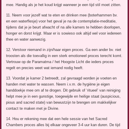
mee. Handig als je het koud krijgt wanneer je een tijd stil moet zitten.
11. Neem voor jezelf wat te eten en drinken mee (boterhammen bv.
en een waterflesje) voor het geval je na de contemplatie-meditatie,
tijdens dat je je beurt afwacht of na alle kamers te hebben doorlopen,
honger en dorst krijgt. Maar er is sowieso ook altijd wel voor iedereen
thee en water aanwezig.
12. Verstoor niemand in zijn/haar eigen proces. Ga een ander bv. niet
troosten als die toevallig in een sterk emotioneel proces terecht komt.
Vertrouw op de Paramatma / het Hoogste Licht die ieders proces
regelt en precies weet wat iemand nodig heeft.
13. Voordat je kamer 2 betreedt, zal gevraagd worden je voeten en
handen met water te wassen. Neem i.v.m. de hygiëne je eigen
handdoekje mee om af te drogen. Dit gebruik of ‘ritueel’ van reiniging
helpt mee je in een gunstige, toegewijde en heilige staat (auspicious,
pious and sacred state) van bewustzijn te brengen om makkelijker
contact te maken met je Divine.
14. Hou er rekening mee dat een hele sessie van het Sacred
Chambers proces alles bij elkaar ongeveer 3-4 uur kan duren. De tijd