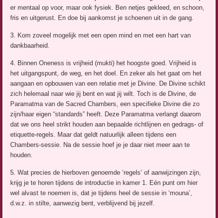
er mentaal op voor, maar ook fysiek. Ben netjes gekleed, en schoon,
fris en uitgerust. En doe bij aankomst je schoenen uit in de gang.
3. Kom zoveel mogelijk met een open mind en met een hart van
dankbaarheid.
4. Binnen Oneness is vrijheid (mukti) het hoogste goed. Vrijheid is
het uitgangspunt, de weg, en het doel. En zeker als het gaat om het
aangaan en opbouwen van een relatie met je Divine. De Divine schikt
zich helemaal naar wie jij bent en wat jij wilt. Toch is de Divine, de
Paramatma van de Sacred Chambers, een specifieke Divine die zo
zijn/haar eigen “standards” heeft. Deze Paramatma verlangt daarom
dat we ons heel strikt houden aan bepaalde richtlijnen en gedrags- of
etiquette-regels. Maar dat geldt natuurlijk alleen tijdens een
Chambers-sessie. Na de sessie hoef je je daar niet meer aan te
houden.
5. Wat precies de hierboven genoemde ‘regels’ of aanwijzingen zijn,
krijg je te horen tijdens de introductie in kamer 1. Eén punt om hier
wel alvast te noemen is, dat je tijdens heel de sessie in ‘mouna’,
d.w.z. in stilte, aanwezig bent, verblijvend bij jezelf.