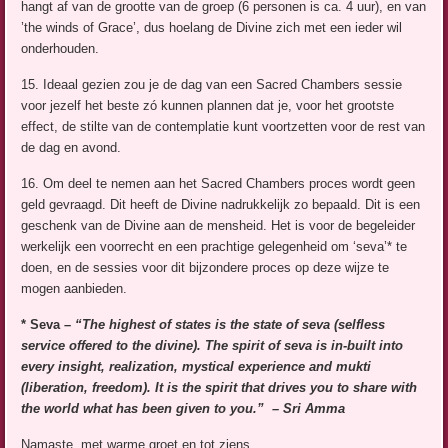
hangt af van de grootte van de groep (6 personen is ca. 4 uur), en van
’the winds of Grace’, dus hoelang de Divine zich met een ieder wil
onderhouden.
15. Ideaal gezien zou je de dag van een Sacred Chambers sessie
voor jezelf het beste zó kunnen plannen dat je, voor het grootste
effect, de stilte van de contemplatie kunt voortzetten voor de rest van
de dag en avond.
16. Om deel te nemen aan het Sacred Chambers proces wordt geen
geld gevraagd. Dit heeft de Divine nadrukkelijk zo bepaald. Dit is een
geschenk van de Divine aan de mensheid. Het is voor de begeleider
werkelijk een voorrecht en een prachtige gelegenheid om ‘seva’* te
doen, en de sessies voor dit bijzondere proces op deze wijze te
mogen aanbieden.
* Seva –
“The highest of states is the state of seva (selfless
service offered to the divine). The spirit of seva is in-built into
every insight, realization, mystical experience and mukti
(liberation, freedom). It is the spirit that drives you to share with
the world what has been given to you.”
– Sri Amma
Namaste, met warme groet en tot ziens,