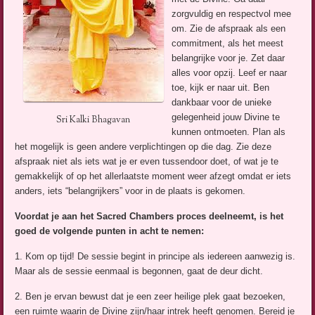
zorgvuldig en respectvol mee
om. Zie de afspraak als een
commitment, als het meest
belangrijke voor je. Zet daar
alles voor opzij. Leef er naar
toe, kijk er naar uit. Ben
dankbaar voor de unieke
gelegenheid jouw Divine te
Sri Kalki Bhagavan
kunnen ontmoeten. Plan als
het mogelijk is geen andere verplichtingen op die dag. Zie deze
afspraak niet als iets wat je er even tussendoor doet, of wat je te
gemakkelijk of op het allerlaatste moment weer afzegt omdat er iets
anders, iets “belangrijkers” voor in de plaats is gekomen.
Voordat je aan het Sacred Chambers proces deelneemt, is het
goed
de volgende punten in acht te nemen:
1. Kom op tijd! De sessie begint in principe als iedereen aanwezig is.
Maar als de sessie eenmaal is begonnen, gaat de deur dicht.
2. Ben je ervan bewust dat je een zeer heilige plek gaat bezoeken,
een ruimte waarin de Divine zijn/haar intrek heeft genomen. Bereid je