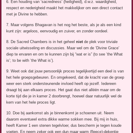
6. Een houding van ‘sacredness’ (heiligheid), d.w.z. waardigheid,
respect en nederigheid maakt het makkelijker om een direct contact
met je Divine te hebben.
7. Maar volgens Bhagavan is het nog het beste, als je als een kind
kunt zijn: argeloos, eenvoudig en zuiver, en zonder oordeel.
8. De Sacred Chambers is in het geheel
niet
de plek voor triviale
sociale uitwisseling en discussies. Maar wel om de ‘Divine Grace’
diep te ervaren en om te kunnen zijn bij “wat er is” (to see ’the What
is’; to be with ’the What is’).
9. Weet ook dat jouw persoonlijk proces tegelijkertijd een deel is van
het hele groepsgebeuren. En omgekeerd, dat de kracht van de groep
weer een sterk ondersteunende invloed heeft op jezelf. Iedereen
draagt bij aan elkaars proces. Het gaat dus niet alléén maar om de
korte tijd die je in kamer 2 doorbrengt, hoewel daar natuurlijk wel de
kern van het hele proces ligt.
10. Doe bij aankomst als je binnenkomt je schoenen uit. Neem
daarom eventueel extra dikke warme sokken mee. Bij mij in huis,
heeft Kamer 1 een stenen tegelvloer, dus bescherm je tegen koude
voeten. En neem zeker ook een dun maar warm (fleece)-dekentje