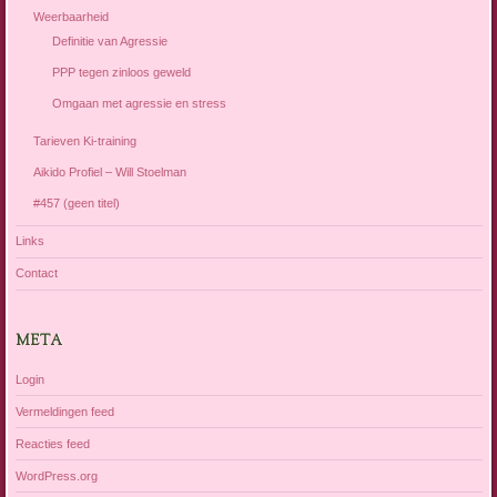
Weerbaarheid
Definitie van Agressie
PPP tegen zinloos geweld
Omgaan met agressie en stress
Tarieven Ki-training
Aikido Profiel – Will Stoelman
#457 (geen titel)
Links
Contact
META
Login
Vermeldingen feed
Reacties feed
WordPress.org