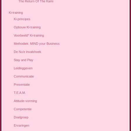
The Return Of The Kami
Ki-training
Ki-principes
Opbouw Ki-training
Voorbeeld* Ki-training
Methodiek: MIND your Business
De Nu’e invalshoek
Stay and Play
Leidinggeven
Communicatie
Presentatie
T.E.A.M.
Attitude-vorming
Competentie
Doelgroep
Ervaringen