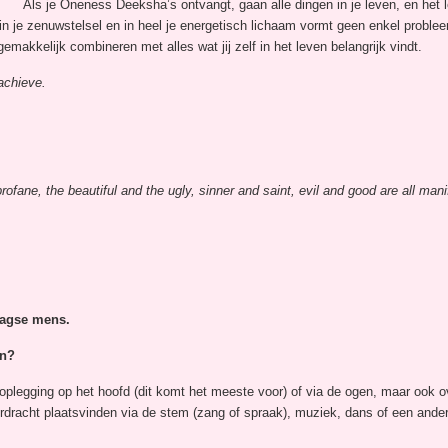
Als je Oneness Deeksha’s ontvangt, gaan alle dingen in je leven, en het
n je zenuwstelsel en in heel je energetisch lichaam vormt geen enkel problee
emakkelijk combineren met alles wat jij zelf in het leven belangrijk vindt.
achieve.
rofane, the beautiful and the ugly, sinner and saint, evil and good are all ma
agse mens.
en?
legging op het hoofd (dit komt het meeste voor) of via de ogen, maar ook ov
racht plaatsvinden via de stem (zang of spraak), muziek, dans of een andere