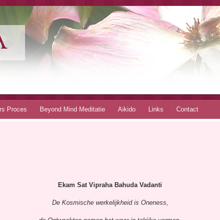
A
rs Proces
Beyond Mind Meditatie
Aikido
Links
Contact
Ekam Sat Vipraha Bahuda Vadanti
De Kosmische werkelijkheid is Oneness,