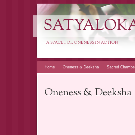
SATYALOK
A SPACE FOR ONENESS IN ACTION
Spring
Home
Oneness & Deeksha
Sacred Chambe
naar
inhoud
Oneness & Deeksha