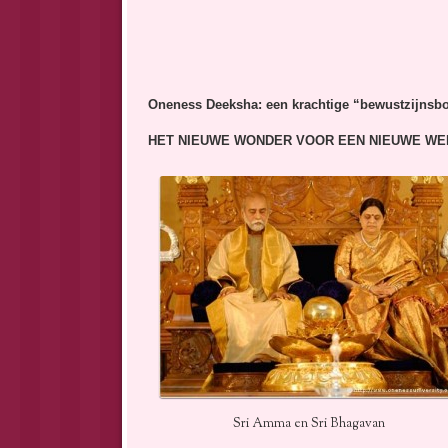
Oneness Deeksha: een krachtige “bewustzijnsb
HET NIEUWE WONDER VOOR EEN NIEUWE W
Sri Amma en Sri Bhagavan