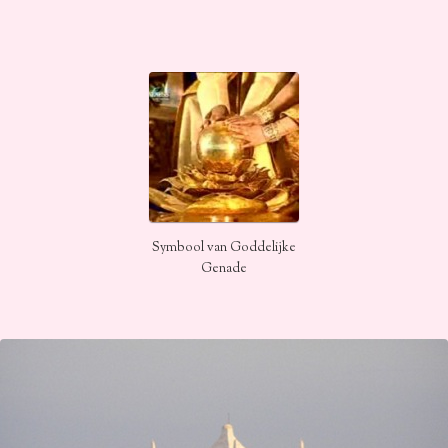
Symbool van Goddelijke
Genade