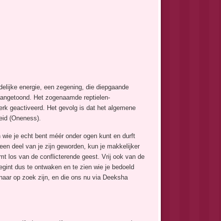
ijke energie, een zegening, die diepgaande
 aangetoond. Het zogenaamde reptielen-
rk geactiveerd. Het gevolg is dat het algemene
eid (Oneness).
 wie je echt bent méér onder ogen kunt en durft
een deel van je zijn geworden, kun je makkelijker
mt los van de conflicterende geest. Vrij ook van de
egint dus te ontwaken en te zien wie je bedoeld
d naar op zoek zijn, en die ons nu via Deeksha