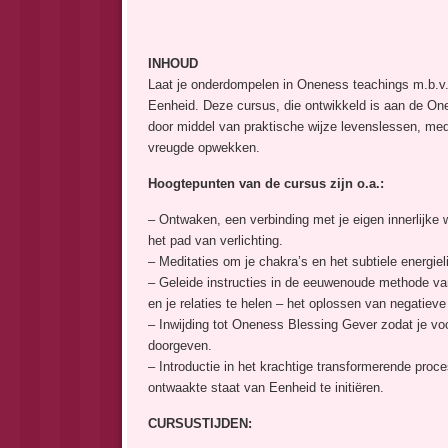
INHOUD
Laat je onderdompelen in Oneness teachings m.b.v. 
Eenheid. Deze cursus, die ontwikkeld is aan de Onen
door middel van praktische wijze levenslessen, medi
vreugde opwekken.
Hoogtepunten van de cursus zijn o.a.:
– Ontwaken, een verbinding met je eigen innerlijke wi
het pad van verlichting.
– Meditaties om je chakra’s en het subtiele energie
– Geleide instructies in de eeuwenoude methode va
en je relaties te helen – het oplossen van negatieve
– Inwijding tot Oneness Blessing Gever zodat je v
doorgeven.
– Introductie in het krachtige transformerende pr
ontwaakte staat van Eenheid te initiëren.
CURSUSTIJDEN: