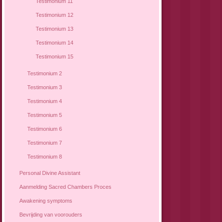
Testimonium 11
Testimonium 12
Testimonium 13
Testimonium 14
Testimonium 15
Testimonium 2
Testimonium 3
Testimonium 4
Testimonium 5
Testimonium 6
Testimonium 7
Testimonium 8
Personal Divine Assistant
Aanmelding Sacred Chambers Proces
Awakening symptoms
Bevrijding van voorouders