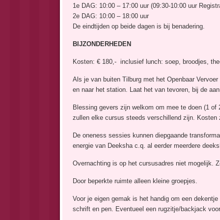
1e DAG: 10:00 – 17:00 uur (09:30-10:00 uur Registra
2e DAG: 10:00 – 18:00 uur
De eindtijden op beide dagen is bij benadering.
BIJZONDERHEDEN
Kosten: € 180,- inclusief lunch: soep, broodjes, the
Als je van buiten Tilburg met het Openbaar Vervoer
en naar het station. Laat het van tevoren, bij de aa
Blessing gevers zijn welkom om mee te doen (1 of 2
zullen elke cursus steeds verschillend zijn. Kosten z
De oneness sessies kunnen diepgaande transformat
energie van Deeksha c.q. al eerder meerdere deeks
Overnachting is op het cursusadres niet mogelijk.
Door beperkte ruimte alleen kleine groepjes.
Voor je eigen gemak is het handig om een dekentj
schrift en pen. Eventueel een rugzitje/backjack voor