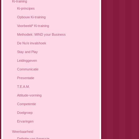
Ki-training
Ki-principes
Opbouw Ki-training
Voorbeeld* Ki-training
Methodiek: MIND your Business
De Nu’e invalshoek
Stay and Play
Leidinggeven
Communicatie
Presentatie
T.E.A.M.
Attitude-vorming
Competentie
Doelgroep
Ervaringen
Weerbaarheid
Definitie van Agressie