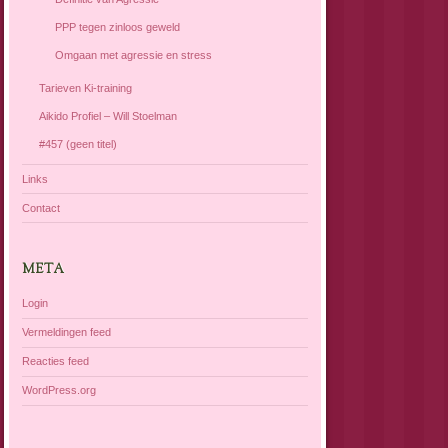
PPP tegen zinloos geweld
Omgaan met agressie en stress
Tarieven Ki-training
Aikido Profiel – Will Stoelman
#457 (geen titel)
Links
Contact
META
Login
Vermeldingen feed
Reacties feed
WordPress.org