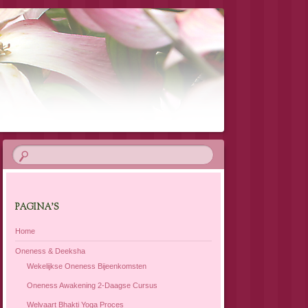
PAGINA’S
Home
Oneness & Deeksha
Wekelijkse Oneness Bijeenkomsten
Oneness Awakening 2-Daagse Cursus
Welvaart Bhakti Yoga Proces