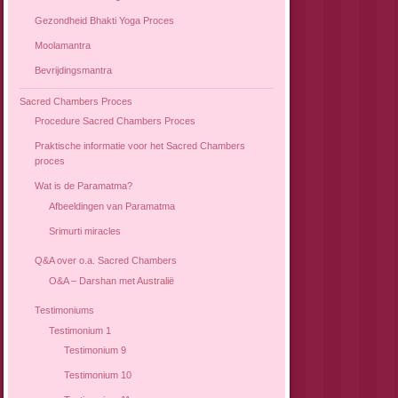
Gezondheid Bhakti Yoga Proces
Moolamantra
Bevrijdingsmantra
Sacred Chambers Proces
Procedure Sacred Chambers Proces
Praktische informatie voor het Sacred Chambers
proces
Wat is de Paramatma?
Afbeeldingen van Paramatma
Srimurti miracles
Q&A over o.a. Sacred Chambers
O&A – Darshan met Australië
Testimoniums
Testimonium 1
Testimonium 9
Testimonium 10