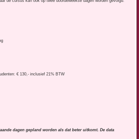
aar de cursus kan ook op twee doordeweekse dagen worden gevolgd.
ng
tudenten: € 130,- inclusief 21% BTW
taande dagen gepland worden als dat beter uitkomt. De data