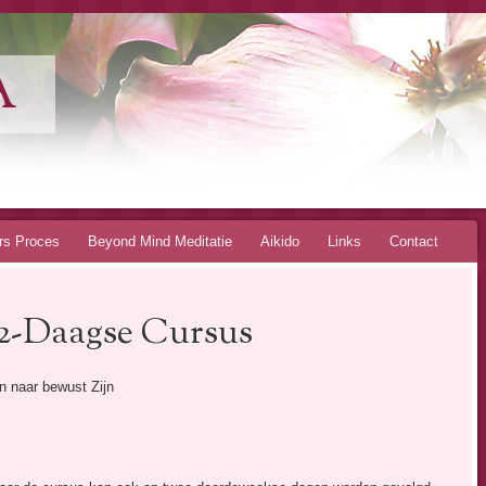
A
rs Proces
Beyond Mind Meditatie
Aikido
Links
Contact
2-Daagse Cursus
n naar bewust Zijn