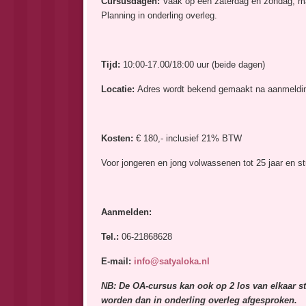
Cursusdagen:
Vaak op een zaterdag en zondag, m
Planning in onderling overleg.
Tijd:
10:00-17.00/18:00 uur (beide dagen)
Locatie:
Adres wordt bekend gemaakt na aanmeldi
Kosten:
€ 180,- inclusief 21% BTW
Voor jongeren en jong volwassenen tot 25 jaar en s
Aanmelden:
Tel.:
06-21868628
E-mail:
info@satyaloka.nl
NB: De OA-cursus kan ook op 2 los van elkaar s
worden dan in onderling overleg afgesproken.