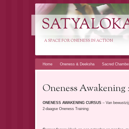
SATYALOK
A SPACE FOR ONENESS IN ACTION
Spring
Home
Oneness & Deeksha
Sacred Chambe
naar
inhoud
Oneness Awakening 
ONENESS AWAKENING CURSUS
– Van bewustzij
2-daagse Oneness Training: