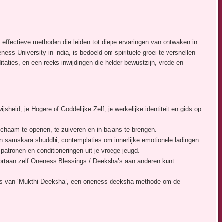
effectieve methoden die leiden tot diepe ervaringen van ontwaken in
ess University in India, is bedoeld om spirituele groei te versnellen
taties, en een reeks inwijdingen die helder bewustzijn, vrede en
jsheid, je Hogere of Goddelijke Zelf, je werkelijke identiteit en gids op
lichaam te openen, te zuiveren en in balans te brengen.
n samskara shuddhi, contemplaties om innerlijke emotionele ladingen
 patronen en conditioneringen uit je vroege jeugd.
oortaan zelf Oneness Blessings / Deeksha’s aan anderen kunt
oces van ‘Mukthi Deeksha’, een oneness deeksha methode om de