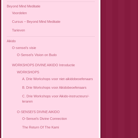
Beyond Mind Meditatie
Voordelen
Cursus – Beyond Mind Meditatie
Tarieven
Aikido
O-sensei’s visie
O-Sensei’s Vision on Budo
WORKSHOPS DIVINE AIKIDO Introductie
WORKSHOPS
A. Drie Workshops voor niet-aikidobeoefenaars
B. Drie Workshops voor Aikidobeoefenaars
C. Drie Workshops voor Aikido-instructeurs/-
leraren
O-SENSEI’S DIVINE AIKIDO
O-Sensei’s Divine Connection
The Return Of The Kami