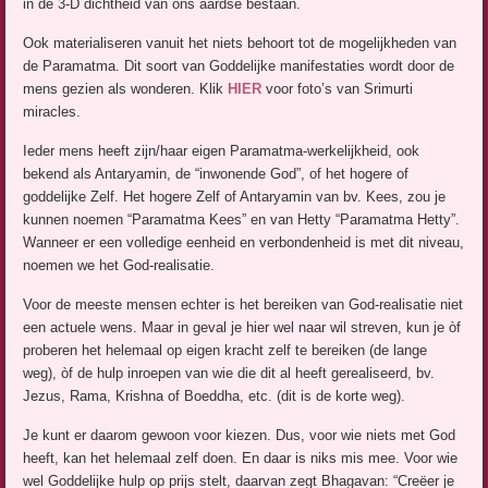
in de 3-D dichtheid van ons aardse bestaan.
Ook materialiseren vanuit het niets behoort tot de mogelijkheden van
de Paramatma. Dit soort van Goddelijke manifestaties wordt door de
mens gezien als wonderen. Klik
HIER
voor foto’s van Srimurti
miracles.
Ieder mens heeft zijn/haar eigen Paramatma-werkelijkheid, ook
bekend als Antaryamin, de “inwonende God”, of het hogere of
goddelijke Zelf. Het hogere Zelf of Antaryamin van bv. Kees, zou je
kunnen noemen “Paramatma Kees” en van Hetty “Paramatma Hetty”.
Wanneer er een volledige eenheid en verbondenheid is met dit niveau,
noemen we het God-realisatie.
Voor de meeste mensen echter is het bereiken van God-realisatie niet
een actuele wens. Maar in geval je hier wel naar wil streven, kun je òf
proberen het helemaal op eigen kracht zelf te bereiken (de lange
weg), òf de hulp inroepen van wie die dit al heeft gerealiseerd, bv.
Jezus, Rama, Krishna of Boeddha, etc. (dit is de korte weg).
Je kunt er daarom gewoon voor kiezen. Dus, voor wie niets met God
heeft, kan het helemaal zelf doen. En daar is niks mis mee. Voor wie
wel Goddelijke hulp op prijs stelt, daarvan zegt Bhagavan: “Creëer je