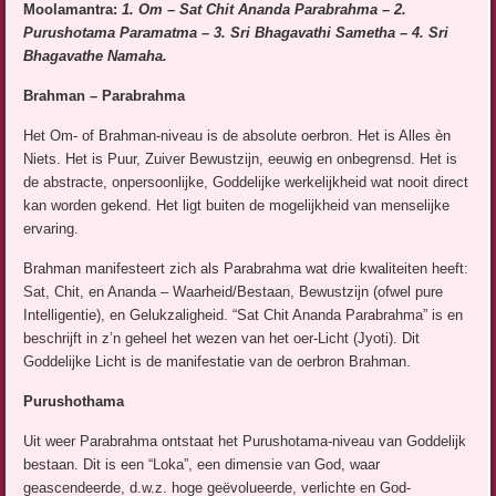
Moolamantra:
1. Om – Sat Chit Ananda Parabrahma – 2.
Purushotama Paramatma – 3. Sri Bhagavathi Sametha – 4. Sri
Bhagavathe Namaha.
Brahman – Parabrahma
Het Om- of Brahman-niveau is de absolute oerbron. Het is Alles èn
Niets. Het is Puur, Zuiver Bewustzijn, eeuwig en onbegrensd. Het is
de abstracte, onpersoonlijke, Goddelijke werkelijkheid wat nooit direct
kan worden gekend. Het ligt buiten de mogelijkheid van menselijke
ervaring.
Brahman manifesteert zich als Parabrahma wat drie kwaliteiten heeft:
Sat, Chit, en Ananda – Waarheid/Bestaan, Bewustzijn (ofwel pure
Intelligentie), en Gelukzaligheid. “Sat Chit Ananda Parabrahma” is en
beschrijft in z’n geheel het wezen van het oer-Licht (Jyoti). Dit
Goddelijke Licht is de manifestatie van de oerbron Brahman.
Purushothama
Uit weer Parabrahma ontstaat het Purushotama-niveau van Goddelijk
bestaan. Dit is een “Loka”, een dimensie van God, waar
geascendeerde, d.w.z. hoge geëvolueerde, verlichte en God-