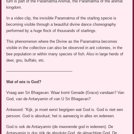
turn is part of the Paramatma Animal, the Paramatma of the animal
kingdom.
In a video clip, the invisible Paramatma of the starling specie is
becoming visible through a beautiful divine dance choreography
performed by a huge flock of thousands of starlings.
This phenomenon where the Divine as the Paramatma becomes
visible in the collective can also be observed in ant colonies, in the
bee population or within many species of fish. Also in large herds of
deer, gnu, buffalo, etc.
—————————————————
Wat of wie is God?
Vraag aan Sri Bhagavan: Waar komt Genade (Grace) vandaan? Van
God, van de Antaryamin of van U Sri Bhagavan?
Antwoord: “Kijk, je moet eerst begrijpen wat God is. God is niet een
persoon. God is absoluut; het is aanwezig in alles en iedereen.
God is ook de Antaryamin (de inwonende god in iedereen). De
Antaryamin is dus óók de absolute God, de almachtige God. De