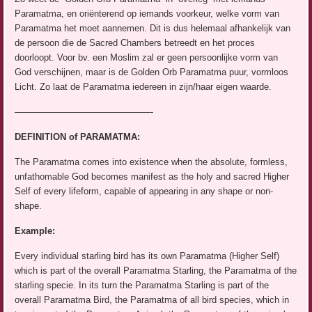
Paramatma, en oriënterend op iemands voorkeur, welke vorm van
Paramatma het moet aannemen. Dit is dus helemaal afhankelijk van
de persoon die de Sacred Chambers betreedt en het proces
doorloopt. Voor bv. een Moslim zal er geen persoonlijke vorm van
God verschijnen, maar is de Golden Orb Paramatma puur, vormloos
Licht. Zo laat de Paramatma iedereen in zijn/haar eigen waarde.
———————————————-
DEFINITION of PARAMATMA:
The Paramatma comes into existence when the absolute, formless,
unfathomable God becomes manifest as the holy and sacred Higher
Self of every lifeform, capable of appearing in any shape or non-
shape.
Example:
Every individual starling bird has its own Paramatma (Higher Self)
which is part of the overall Paramatma Starling, the Paramatma of the
starling specie. In its turn the Paramatma Starling is part of the
overall Paramatma Bird, the Paramatma of all bird species, which in