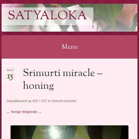
SATYALOKA
Menu
Spring
Srimurti miracle –
mei
naar
15
inhoud
honing
Gepubliceerd op
403 × 537
in
Srimurti miracles
← Vorige
Volgende →