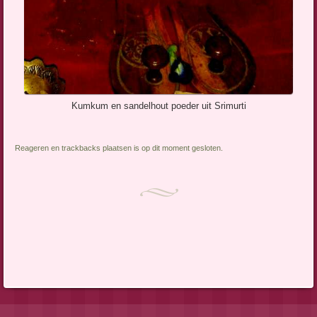
Kumkum en sandelhout poeder uit Srimurti
Reageren en trackbacks plaatsen is op dit moment gesloten.