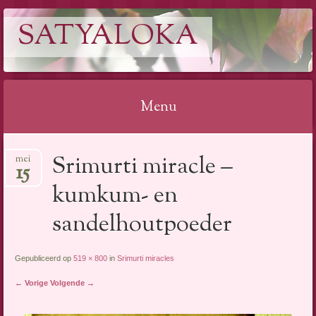
SATYALOKA
Menu
Spring
Srimurti miracle –
mei
naar
15
inhoud
kumkum- en
sandelhoutpoeder
Gepubliceerd op
519 × 800
in
Srimurti miracles
← Vorige
Volgende →