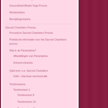
Gezondheid Bhakti Yoga Proces
Moolamantra
Bevrijdingsmantra
Sacred Chambers Proces
Procedure Sacred Chambers Proces
Praktische informatie voor het Sacred Chambers
proces
Wat is de Paramatma?
Afbeeldingen van Paramatma
Srimurti miracles
Q&A over o.a. Sacred Chambers
O&A – Darshan met Australië
Testimoniums
Testimonium 1
Testimonium 9
Testimonium 10