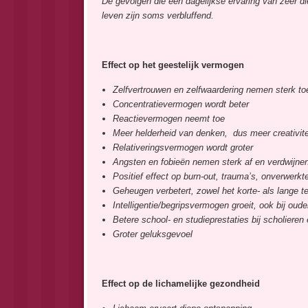
De gevolgen die een dagelijkse ervaring van zeer di
leven zijn soms verbluffend.
Effect op het geestelijk vermogen
Zelfvertrouwen en zelfwaardering nemen sterk to
Concentratievermogen wordt beter
Reactievermogen neemt toe
Meer helderheid van denken, dus meer creativite
Relativeringsvermogen wordt groter
Angsten en fobieën nemen sterk af en verdwijnen 
Positief effect op burn-out, trauma’s, onverwerkte
Geheugen verbetert, zowel het korte- als lange t
Intelligentie/begripsvermogen groeit, ook bij ou
Betere school- en studieprestaties bij scholieren
Groter geluksgevoel
Effect op de lichamelijke gezondheid