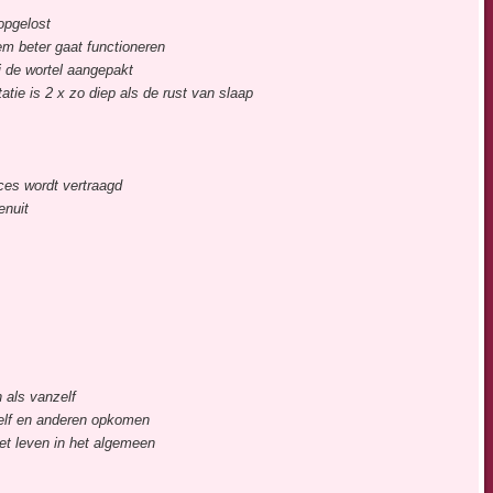
opgelost
m beter gaat functioneren
 de wortel aangepakt
tie is 2 x zo diep als de rust van slaap
ces wordt vertraagd
enuit
h als vanzelf
zelf en anderen opkomen
et leven in het algemeen