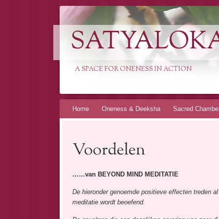
SATYALOK
A SPACE FOR ONENESS IN ACTION
Spring
Home
Oneness & Deeksha
Sacred Chambe
naar
inhoud
Voordelen
……van BEYOND MIND MEDITATIE
De hieronder genoemde positieve effecten treden al 
meditatie wordt beoefend.