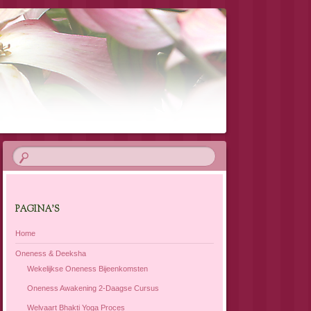
PAGINA’S
Home
Oneness & Deeksha
Wekelijkse Oneness Bijeenkomsten
Oneness Awakening 2-Daagse Cursus
Welvaart Bhakti Yoga Proces