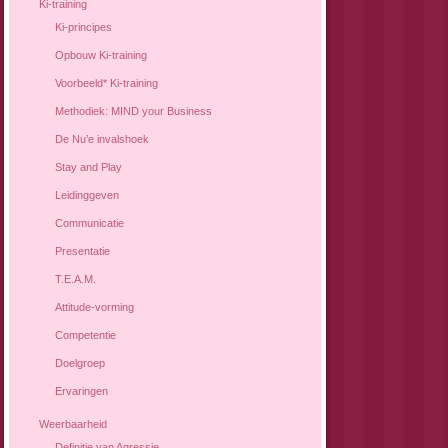
Ki-training
Ki-principes
Opbouw Ki-training
Voorbeeld* Ki-training
Methodiek: MIND your Business
De Nu’e invalshoek
Stay and Play
Leidinggeven
Communicatie
Presentatie
T.E.A.M.
Attitude-vorming
Competentie
Doelgroep
Ervaringen
Weerbaarheid
Definitie van Agressie