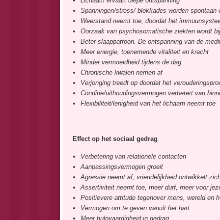
Lichaam ervaart diepe ontspanning
Spanningen/stress/ blokkades worden spontaan 
Weerstand neemt toe, doordat het immuunsystee
Oorzaak van psychosomatische ziekten wordt bij
Beter slaappatroon. De ontspanning van de medita
Meer energie, toenemende vitaliteit en kracht
Minder vermoeidheid tijdens de dag
Chronische kwalen nemen af
Verjonging treedt op doordat het verouderingspro
Conditie/uithoudingsvermogen verbetert van binn
Flexibiliteit/lenigheid van het lichaam neemt toe
Effect op het sociaal gedrag
Verbetering van relationele contacten
Aanpassingsvermogen groeit
Agressie neemt af, vriendelijkheid ontwikkelt zic
Assertiviteit neemt toe, meer durf, meer voor je
Positievere attitude tegenover mens, wereld en h
Vermogen om te geven vanuit het hart
Meer hulpvaardigheid in gedrag