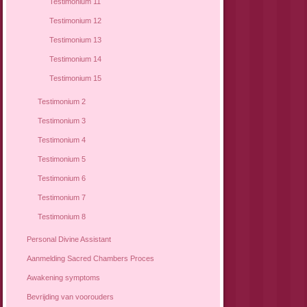
Testimonium 11
Testimonium 12
Testimonium 13
Testimonium 14
Testimonium 15
Testimonium 2
Testimonium 3
Testimonium 4
Testimonium 5
Testimonium 6
Testimonium 7
Testimonium 8
Personal Divine Assistant
Aanmelding Sacred Chambers Proces
Awakening symptoms
Bevrijding van voorouders