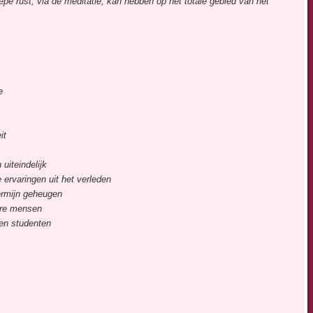
epe rust, via de meditatie, kan hebben op het totale gebied van het
e
it
uiteindelijk
 ervaringen uit het verleden
ermijn geheugen
dere mensen
 en studenten