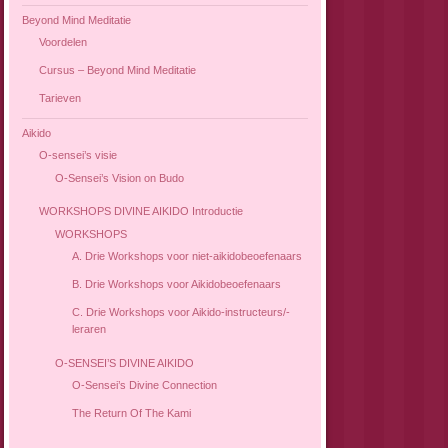
Beyond Mind Meditatie
Voordelen
Cursus – Beyond Mind Meditatie
Tarieven
Aikido
O-sensei’s visie
O-Sensei’s Vision on Budo
WORKSHOPS DIVINE AIKIDO Introductie
WORKSHOPS
A. Drie Workshops voor niet-aikidobeoefenaars
B. Drie Workshops voor Aikidobeoefenaars
C. Drie Workshops voor Aikido-instructeurs/-
leraren
O-SENSEI’S DIVINE AIKIDO
O-Sensei’s Divine Connection
The Return Of The Kami