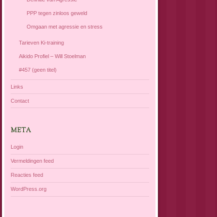
PPP tegen zinloos geweld
Omgaan met agressie en stress
Tarieven Ki-training
Aikido Profiel – Will Stoelman
#457 (geen titel)
Links
Contact
META
Login
Vermeldingen feed
Reacties feed
WordPress.org