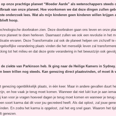
 op onze prachtige planeet “Moeder Aarde” als wetenschappers steeds d
fbraak van onze planeet. Hoe voorkomen we dat deze dingen zullen gebe
ste onderzoek lees. Wat als mijn kinderen geen kinderen willen krijgen a
blieft hoop.
e technologische doorbraken zien. Deze doorbraken gaan ons leven en onze pla
m onze planeet te doen herleven. Daarnaast zullen we ook een revolutie in he
atie ervaren. Deze Transformatie zal ook de planeet helpen om zichzelf te 
elooflijke verandering plaats vinden die het menselijk leven zal transformer
ng tot het milieu en dat deze grote verandering in het bewustzijn ook gevolge
 de ziekte van Parkinson heb. Ik ging naar de Heilige Kamers in Sydney. 
 been trillen nog steeds. Kan genezing direct plaatsvinden, of moet ik
 genezing ogenblikkelijk plaats, in één keer. Maar in andere gevallen duurt 
ijn, en hoe vaak je terug moet komen. Wanneer dat niet lukt kun je aan iema
 Hij kan voor je vragen hoeveel dagen je terug moet komen en wanneer je teru
n soort karma dat dit voor jou gecreëerd heeft. Als dat oplost, zal jouw gene
tsvinden. En zodra het karma is opgelost, zal het erg snel gaan. Waarom het tij
lt genezen.