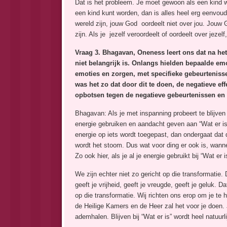
Dat is het probleem. Je moet gewoon als een kind w
een kind kunt worden, dan is alles heel erg eenvoud
wereld zijn, jouw God oordeelt niet over jou. Jouw 
zijn. Als je jezelf veroordeelt of oordeelt over jezel
Vraag 3. Bhagavan, Oneness leert ons dat na het
niet belangrijk is. Onlangs hielden bepaalde em
emoties en zorgen, met specifieke gebeurtenisse
was het zo dat door dit te doen, de negatieve eff
opbotsen tegen de negatieve gebeurtenissen en 
Bhagavan: Als je met inspanning probeert te blijven 
energie gebruiken en aandacht geven aan “Wat er i
energie op iets wordt toegepast, dan ondergaat dat d
wordt het stoom. Dus wat voor ding er ook is, wannee
Zo ook hier, als je al je energie gebruikt bij “Wat 
We zijn echter niet zo gericht op die transformatie. D
geeft je vrijheid, geeft je vreugde, geeft je geluk.
op die transformatie. Wij richten ons erop om je te 
de Heilige Kamers en de Heer zal het voor je doen. 
ademhalen. Blijven bij “Wat er is” wordt heel natuurli