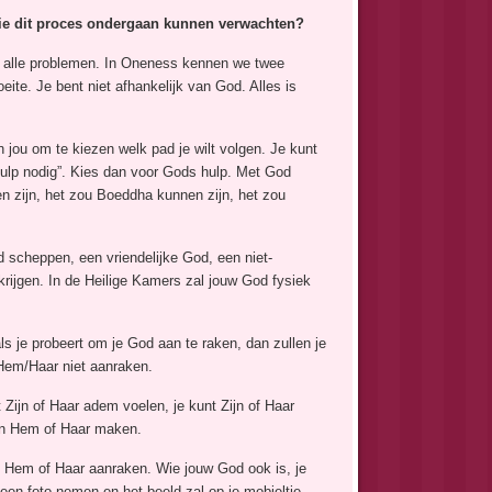
die dit proces ondergaan kunnen verwachten?
n alle problemen. In Oneness kennen we twee
eite. Je bent niet afhankelijk van God. Alles is
n jou om te kiezen welk pad je wilt volgen. Je kunt
hulp nodig”. Kies dan voor Gods hulp. Met God
en zijn, het zou Boeddha kunnen zijn, het zou
d scheppen, een vriendelijke God, een niet-
 krijgen. In de Heilige Kamers zal jouw God fysiek
ls je probeert om je God aan te raken, dan zullen je
 Hem/Haar niet aanraken.
 Zijn of Haar adem voelen, je kunt Zijn of Haar
van Hem of Haar maken.
nt Hem of Haar aanraken. Wie jouw God ook is, je
 een foto nemen en het beeld zal op je mobieltje