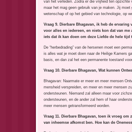
van het verleden. Zodra er die vrijheid ten opzichte 
maar het mag geen gebruik van je maken. Jij moet ge
wetenschap of op het gebied van technologie, op wel
Vraag 9.
Dierbare
Bhagavan, ik heb de ervaring v
voor alles en iedereen, en niets kon dat van me
iets dat ik kan doen om deze Liefde de hele tijd 
De “herbedrading” van de hersenen moet een perman
is alles wat je moet doen naar de Heilige Kamers g
basis, en dan zal het een permanente toestand voor
Vraag 10.
Dierbare
Bhagavan, Wat kunnen Ontwaa
Bhagavan: Naarmate er meer en meer mensen Ontwak
mensheid verspreiden, en meer en meer mensen zulle
ondersteunen. Niemand zal alleen maar voor zichzel
ondersteunen, en de ander zal hem of haar onders
meer mensen getransformeerd worden.
Vraag 11.
Dierbare
Bhagavan, toen ik vroeg om ze
van inheemse afkomst ben. Hoe kan de Onenes