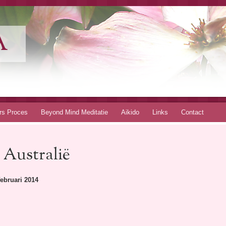
A
rs Proces
Beyond Mind Meditatie
Aikido
Links
Contact
Australië
ebruari 2014