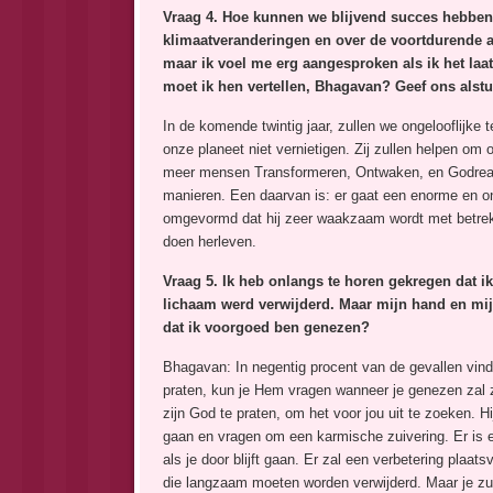
Vraag 4. Hoe kunnen we blijvend succes hebben
klimaatveranderingen en over de voortdurende a
maar ik voel me erg aangesproken als ik het laat
moet ik hen vertellen, Bhagavan? Geef ons alstu
In de komende twintig jaar, zullen we ongelooflijk
onze planeet niet vernietigen. Zij zullen helpen o
meer mensen Transformeren, Ontwaken, en Godrealis
manieren. Een daarvan is: er gaat een enorme en ong
omgevormd dat hij zeer waakzaam wordt met betrekki
doen herleven.
Vraag 5. Ik heb onlangs te horen gekregen dat ik
lichaam werd verwijderd. Maar mijn hand en mijn
dat ik voorgoed ben genezen?
Bhagavan: In negentig procent van de gevallen vindt
praten, kun je Hem vragen wanneer je genezen zal z
zijn God te praten, om het voor jou uit te zoeken.
gaan en vragen om een karmische zuivering. Er is ee
als je door blijft gaan. Er zal een verbetering plaa
die langzaam moeten worden verwijderd. Maar je zu