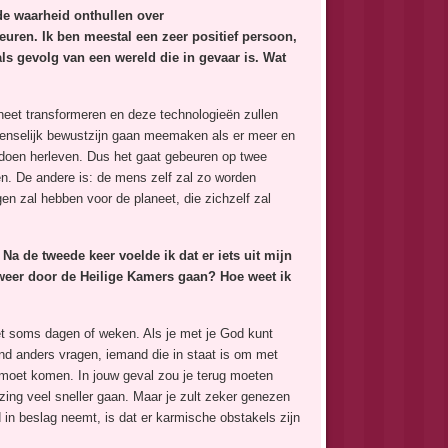
e waarheid onthullen over
uren. Ik ben meestal een zeer positief persoon,
ls gevolg van een wereld die in gevaar is. Wat
neet transformeren en deze technologieën zullen
t menselijk bewustzijn gaan meemaken als er meer en
doen herleven. Dus het gaat gebeuren op twee
en. De andere is: de mens zelf zal zo worden
n zal hebben voor de planeet, die zichzelf zal
Na de tweede keer voelde ik dat er iets uit mijn
 weer door de Heilige Kamers gaan? Hoe weet ik
het soms dagen of weken. Als je met je God kunt
nd anders vragen, iemand die in staat is om met
g moet komen. In jouw geval zou je terug moeten
zing veel sneller gaan. Maar je zult zeker genezen
d in beslag neemt, is dat er karmische obstakels zijn