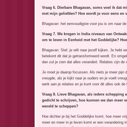
Vraag 6.
Dierbare
Bhagavan, soms voel ik dat mij
met mijn geliefden? Hoe wordt je voor eens en v
Bhagavan: het eenvoudigste voor jou is om naar de H
Vraag 7. We kregen in India niveaus van
O
ntwak
om te leven in Eenheid met het Goddelijke? Ho
Bhagavan: Stel: je wilt naar jezelf kijken. Je hebt ee
betekent dit dat je getransformeerd wordt. En omgekeer
dan zul je zien dat alles verandert. Relaties zijn de s
Je moet je daarop focussen. Als niets je meer pijn doe
vreugde, als je kijkt naar je ouders en je voelt vr
werk aan je relaties en je kunt voor dit alles ook de
Vraag 8. Lieve Bhagavan,
a
ls iedere schepping e
gedicht te schrijven, hoe kunnen we dan meer 
wereld te scheppe
n?
Hoe dichter je bij het ​​Goddelijke komt, hoe meer vr
meer en meer in je leven komt er een verandering in