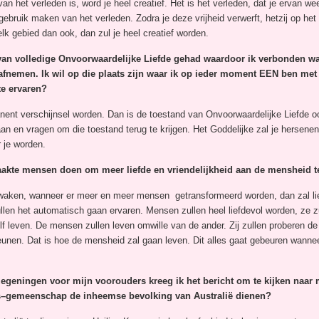
van het verleden is, word je heel creatief. Het is het verleden, dat je ervan we
bruik maken van het verleden. Zodra je deze vrijheid verwerft, hetzij op het
k gebied dan ook, dan zul je heel creatief worden.
an volledige Onvoorwaardelijke Liefde gehad waardoor ik verbonden was
 afnemen. Ik wil op die plaats zijn waar ik op ieder moment EEN ben met
te ervaren?
ent verschijnsel worden. Dan is de toestand van Onvoorwaardelijke Liefde o
aan en vragen om die toestand terug te krijgen. Het Goddelijke zal je herse
 je worden.
kte mensen doen om meer liefde en vriendelijkheid aan de mensheid t
en, wanneer er meer en meer mensen getransformeerd worden, dan zal liefd
n het automatisch gaan ervaren. Mensen zullen heel liefdevol worden, ze zul
f leven. De mensen zullen leven omwille van de ander. Zij zullen proberen de
teunen. Dat is hoe de mensheid zal gaan leven. Dit alles gaat gebeuren wa
geningen voor mijn voorouders kreeg ik het bericht om te kijken naar mi
s
–
gemeenschap de in
heemse bevolking van Australië
dienen?