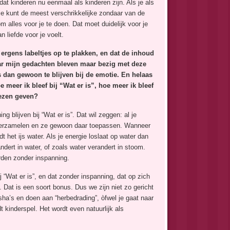
t kinderen nu eenmaal als kinderen zijn. Als je als
 je kunt de meest verschrikkelijke zondaar van de
 alles voor je te doen. Dat moet duidelijk voor je
n liefde voor je voelt.
ergens labeltjes op te plakken, en dat de inhoud
aar mijn gedachten bleven maar bezig met deze
 dan gewoon te blijven bij de emotie. En helaas
 meer ik bleef bij “Wat er is”, hoe meer ik bleef
iezen geven?
 blijven bij “Wat er is”. Dat wil zeggen: al je
e verzamelen en ze gewoon daar toepassen. Wanneer
 het ijs water. Als je energie loslaat op water dan
ndert in water, of zoals water verandert in stoom.
orden zonder inspanning.
ij “Wat er is”, en dat zonder inspanning, dat op zich
. Dat is een soort bonus. Dus we zijn niet zo gericht
sha’s en doen aan “herbedrading”, òfwel je gaat naar
 kinderspel. Het wordt even natuurlijk als