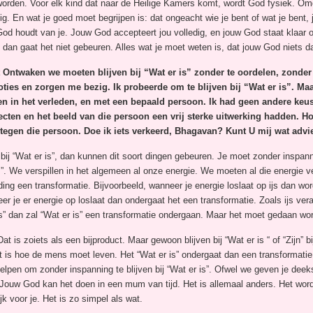
orden. Voor elk kind dat naar de Heilige Kamers komt, wordt God fysiek. Omda
ig. En wat je goed moet begrijpen is: dat ongeacht wie je bent of wat je bent,
God houdt van je. Jouw God accepteert jou volledig, en jouw God staat klaar om
f, dan gaat het niet gebeuren. Alles wat je moet weten is, dat jouw God niets da
 Ontwaken we moeten blijven bij “Wat er is” zonder te oordelen, zonder 
oties en zorgen me bezig. Ik probeerde om te blijven bij “Wat er is”. M
n in het verleden, en met een bepaald persoon. Ik had geen andere keus
ecten en het beeld van die persoon een vrij sterke uitwerking hadden. Hoe
tegen die persoon. Doe ik iets verkeerd, Bhagavan? Kunt U mij wat adv
bij “Wat er is”, dan kunnen dit soort dingen gebeuren. Je moet zonder inspanning
s”. We verspillen in het algemeen al onze energie. We moeten al die energi
ing een transformatie. Bijvoorbeeld, wanneer je energie loslaat op ijs dan wordt
r je er energie op loslaat dan ondergaat het een transformatie. Zoals ijs vera
er is” dan zal “Wat er is” een transformatie ondergaan. Maar het moet gedaan w
at is zoiets als een bijproduct. Maar gewoon blijven bij “Wat er is “ of “Zijn” b
 Dat is hoe de mens moet leven. Het “Wat er is” ondergaat dan een transformatie
helpen om zonder inspanning te blijven bij “Wat er is”. Ofwel we geven je deek
Jouw God kan het doen in een mum van tijd. Het is allemaal anders. Het wordt
jk voor je. Het is zo simpel als wat.