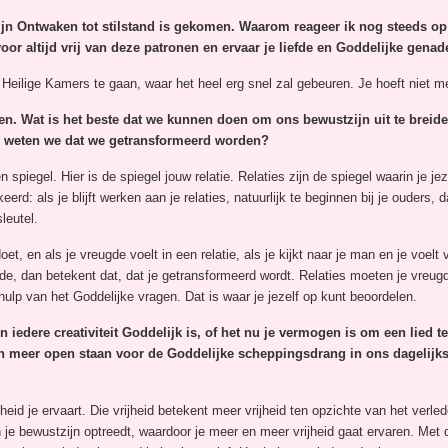
n Ontwaken tot stilstand is gekomen. Waarom reageer ik nog steeds op 
oor altijd vrij van deze patronen en ervaar je liefde en Goddelijke gena
eilige Kamers te gaan, waar het heel erg snel zal gebeuren. Je hoeft niet met
en. Wat is het beste dat we kunnen doen om ons bewustzijn uit te brei
e weten we dat we getransformeerd worden?
n spiegel. Hier is de spiegel jouw relatie. Relaties zijn de spiegel waarin je jez
d: als je blijft werken aan je relaties, natuurlijk te beginnen bij je ouders, dan
leutel.
t, en als je vreugde voelt in een relatie, als je kijkt naar je man en je voelt v
eugde, dan betekent dat, dat je getransformeerd wordt. Relaties moeten je vre
 hulp van het Goddelijke vragen. Dat is waar je jezelf op kunt beoordelen.
n iedere creativiteit Goddelijk is, of het nu je vermogen is om een
lied t
en meer open staan voor de Goddelijke scheppingsdrang in ons dagelij
ijheid je ervaart. Die vrijheid betekent meer vrijheid ten opzichte van het verl
 je bewustzijn optreedt, waardoor je meer en meer vrijheid gaat ervaren. Met d