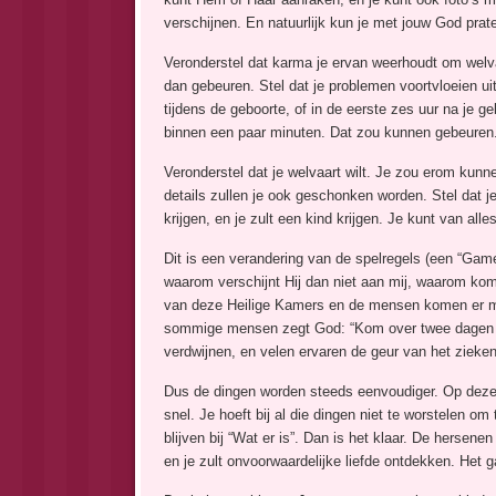
verschijnen. En natuurlijk kun je met jouw God prate
Veronderstel dat karma je ervan weerhoudt om welvaa
dan gebeuren. Stel dat je problemen voortvloeien ui
tijdens de geboorte, of in de eerste zes uur na je 
binnen een paar minuten. Dat zou kunnen gebeuren
Veronderstel dat je welvaart wilt. Je zou erom kunn
details zullen je ook geschonken worden. Stel dat j
krijgen, en je zult een kind krijgen. Je kunt van al
Dit is een verandering van de spelregels (een “Gam
waarom verschijnt Hij dan niet aan mij, waarom kom
van deze Heilige Kamers en de mensen komen er mas
sommige mensen zegt God: “Kom over twee dagen teru
verdwijnen, en velen ervaren de geur van het ziekenh
Dus de dingen worden steeds eenvoudiger. Op dezelf
snel. Je hoeft bij al die dingen niet te worstelen om 
blijven bij “Wat er is”. Dan is het klaar. De hersen
en je zult onvoorwaardelijke liefde ontdekken. Het g