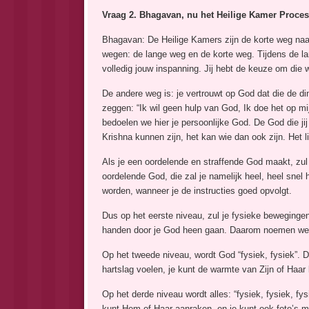
Vraag 2. Bhagavan, nu het Heilige Kamer Proces
Bhagavan: De Heilige Kamers zijn de korte weg naa
wegen: de lange weg en de korte weg. Tijdens de lang
volledig jouw inspanning. Jij hebt de keuze om die 
De andere weg is: je vertrouwt op God dat die de din
zeggen: “Ik wil geen hulp van God, Ik doe het op m
bedoelen we hier je persoonlijke God. De God die j
Krishna kunnen zijn, het kan wie dan ook zijn. Het l
Als je een oordelende en straffende God maakt, zul 
oordelende God, die zal je namelijk heel, heel snel 
worden, wanneer je de instructies goed opvolgt.
Dus op het eerste niveau, zul je fysieke bewegingen
handen door je God heen gaan. Daarom noemen we dat
Op het tweede niveau, wordt God “fysiek, fysiek”. D
hartslag voelen, je kunt de warmte van Zijn of Haar
Op het derde niveau wordt alles: “fysiek, fysiek, f
kunt Hem of Haar aanraken, en je kunt ook foto’s ma