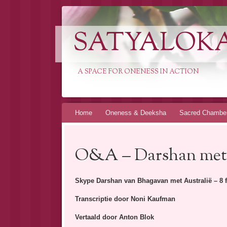
SATYALOK
A SPACE FOR ONENESS IN ACTION
Spring
Home
Oneness & Deeksha
Sacred Chambe
naar
inhoud
O&A – Darshan met 
Skype Darshan van Bhagavan met Australië – 8 f
Transcriptie door Noni Kaufman
Vertaald door Anton Blok