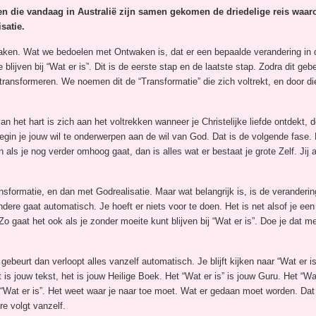
en die vandaag in Australië zijn samen gekomen de driedelige reis waar
satie.
ken. Wat we bedoelen met Ontwaken is, dat er een bepaalde verandering in 
 blijven bij “Wat er is”. Dit is de eerste stap en de laatste stap. Zodra dit g
 te transformeren. We noemen dit de “Transformatie” die zich voltrekt, en door 
n het hart is zich aan het voltrekken wanneer je Christelijke liefde ontdekt, d
egin je jouw wil te onderwerpen aan de wil van God. Dat is de volgende fase.
als je nog verder omhoog gaat, dan is alles wat er bestaat je grote Zelf. Jij 
ormatie, en dan met Godrealisatie. Maar wat belangrijk is, is de veranderin
 andere gaat automatisch. Je hoeft er niets voor te doen. Het is net alsof je een
Zo gaat het ook als je zonder moeite kunt blijven bij “Wat er is”. Doe je dat m
rt dan verloopt alles vanzelf automatisch. Je blijft kijken naar “Wat er is”. Je
t is jouw tekst, het is jouw Heilige Boek. Het “Wat er is” is jouw Guru. Het “Wat 
r “Wat er is”. Het weet waar je naar toe moet. Wat er gedaan moet worden. Dat
re volgt vanzelf.