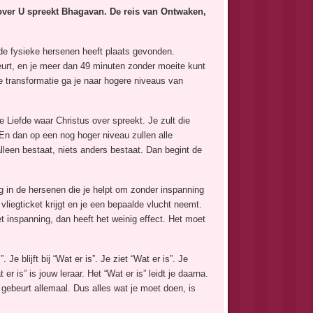
over U spreekt Bhagavan. De reis van Ontwaken,
de fysieke hersenen heeft plaats gevonden.
ebeurt, en je meer dan 49 minuten zonder moeite kunt
die transformatie ga je naar hogere niveaus van
e Liefde waar Christus over spreekt. Je zult die
 En dan op een nog hoger niveau zullen alle
alleen bestaat, niets anders bestaat. Dan begint de
g in de hersenen die je helpt om zonder inspanning
 vliegticket krijgt en je een bepaalde vlucht neemt.
et inspanning, dan heeft het weinig effect. Het moet
 blijft bij “Wat er is”. Je ziet “Wat er is”. Je
er is” is jouw leraar. Het “Wat er is” leidt je daarna.
 gebeurt allemaal. Dus alles wat je moet doen, is