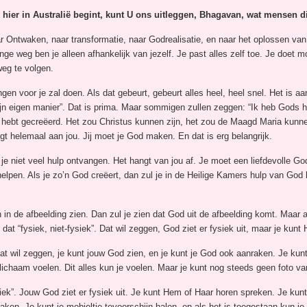
 hier in Australië begint, kunt U ons uitleggen, Bhagavan, wat mensen 
r Ontwaken, naar transformatie, naar Godrealisatie, en naar het oplossen va
e weg ben je alleen afhankelijk van jezelf. Je past alles zelf toe. Je doet mo
weg te volgen.
gen voor je zal doen. Als dat gebeurt, gebeurt alles heel, heel snel. Het is aa
ijn eigen manier”. Dat is prima. Maar sommigen zullen zeggen: “Ik heb Gods 
ij hebt gecreëerd. Het zou Christus kunnen zijn, het zou de Maagd Maria kunn
igt helemaal aan jou. Jij moet je God maken. En dat is erg belangrijk.
je niet veel hulp ontvangen. Het hangt van jou af. Je moet een liefdevolle Go
helpen. Als je zo’n God creëert, dan zul je in de Heilige Kamers hulp van God
 in de afbeelding zien. Dan zul je zien dat God uit de afbeelding komt. Maar a
 “fysiek, niet-fysiek”. Dat wil zeggen, God ziet er fysiek uit, maar je kunt
at wil zeggen, je kunt jouw God zien, en je kunt je God ook aanraken. Je kunt
 lichaam voelen. Dit alles kun je voelen. Maar je kunt nog steeds geen foto 
ysiek”. Jouw God ziet er fysiek uit. Je kunt Hem of Haar horen spreken. Je ku
ken. Je kunt je mobieltje tevoorschijn halen, en als het is toegestaan ​kun je