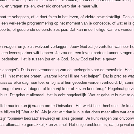
n, en vragen stellen, over elk onderwerp dat je maar wilt.
rt te scheppen, of je doet falen in het leven, of ziekte bewerkstelligt. Dan
t een verkeerde programmering op het moment van je conceptie, of wat er is geb
geboorte, of gedurende de eerste zes jaar. Dat kan in de Heilige Kamers worde
.
en vragen, en je zult welvaart verkrijgen. Jouw God zal je vertellen wanneer
e een levenspartner wilt hebben. Je zou om een levenspartner kunnen vragen en
les bedenken. Het is tussen jou en je God. Jouw God zal het je geven.
e changer”). Dit is een verandering van de spelregels voor de mensheid. Heel
t Hij niet met me praten, waarom komt Hij me niet helpen”. Dat is precies wa
saal elke dag naar toe, en bijna al hun gebeden worden verhoord. Bij sommi
g of over vijf dagen, of kom vijf keer of zeven keer terug”. Regelmatige vin
uis. Dit gebeurt allemaal. Het is echt ongelooflijk. Wat er gebeurt is niet te
de manier kun jij vragen om te Ontwaken. Het werkt heel, heel snel. Je kunt
te blijven bij “Wat er is”. Als je dat wilt dan kun je dat doen maar alles wat er 
en zijn “opnieuw bedraad” (rewired) en alles gebeurt. Je kunt vragen om onvoorw
aat allemaal zo gemakkelijk en zo snel. Het enige probleem is, dat je je wel ee