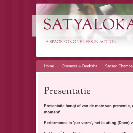
SATYALOK
A SPACE FOR ONENESS IN ACTION
Spring
Home
Oneness & Deeksha
Sacred Chambe
naar
inhoud
Presentatie
Presentatie hangt af van de mate van presentie, 
moment‘.
Performance is ‘per vorm‘, het is uiting (Doen) 