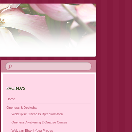
PAGINA’S
Home
Oneness & Deeksha
Wekelijkse Oneness Bijeenkomsten
Oneness Awakening 2-Daagse Cursus
Welvaart Bhakti Yoga Proces