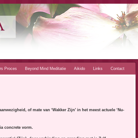
A
rs Proces
Beyond Mind Meditatie
Aikido
Links
Contact
aanwezigheid, of mate van ‘Wakker Zijn’ in het meest actuele ‘Nu-
via concrete vorm.