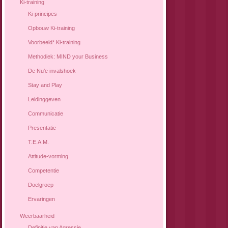
Ki-training
Ki-principes
Opbouw Ki-training
Voorbeeld* Ki-training
Methodiek: MIND your Business
De Nu’e invalshoek
Stay and Play
Leidinggeven
Communicatie
Presentatie
T.E.A.M.
Attitude-vorming
Competentie
Doelgroep
Ervaringen
Weerbaarheid
Definitie van Agressie