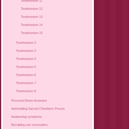
Testimonium 11
Testimonium 12
Testimonium 13
Testimonium 14
Testimonium 15
Testimonium 2
Testimonium 3
Testimonium 4
Testimonium 5
Testimonium 6
Testimonium 7
Testimonium 8
Personal Divine Assistant
Aanmelding Sacred Chambers Proces
Awakening symptoms
Bevrijding van voorouders