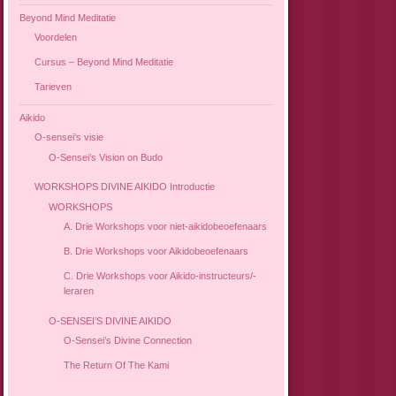
Beyond Mind Meditatie
Voordelen
Cursus – Beyond Mind Meditatie
Tarieven
Aikido
O-sensei’s visie
O-Sensei’s Vision on Budo
WORKSHOPS DIVINE AIKIDO Introductie
WORKSHOPS
A. Drie Workshops voor niet-aikidobeoefenaars
B. Drie Workshops voor Aikidobeoefenaars
C. Drie Workshops voor Aikido-instructeurs/-
leraren
O-SENSEI’S DIVINE AIKIDO
O-Sensei’s Divine Connection
The Return Of The Kami