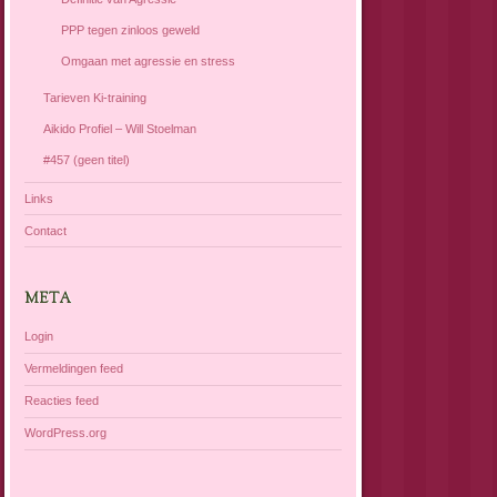
PPP tegen zinloos geweld
Omgaan met agressie en stress
Tarieven Ki-training
Aikido Profiel – Will Stoelman
#457 (geen titel)
Links
Contact
META
Login
Vermeldingen feed
Reacties feed
WordPress.org