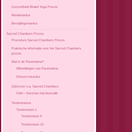
Gezondheid Bhakti Yoga Proces
Moolamantra
Bevrijdingsmantra
Sacred Chambers Proces
Procedure Sacred Chambers Proces
Praktische informatie voor het Sacred Chambers
proces
Wat is de Paramatma?
Afbeeldingen van Paramatma
Srimurti miracles
Q&A over o.a. Sacred Chambers
O&A – Darshan met Australië
Testimoniums
Testimonium 1
Testimonium 9
Testimonium 10