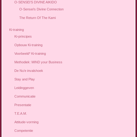
O-SENSEI’S DIVINE AIKIDO
O-Sensei’s Divine Connection
The Return Of The Kami
Ki-training
Ki-principes
Opbouw Ki-training
Voorbeeld* Ki-training
Methodiek: MIND your Business
De Nu’e invalshoek
Stay and Play
Leidinggeven
Communicatie
Presentatie
T.E.A.M.
Attitude-vorming
Competentie