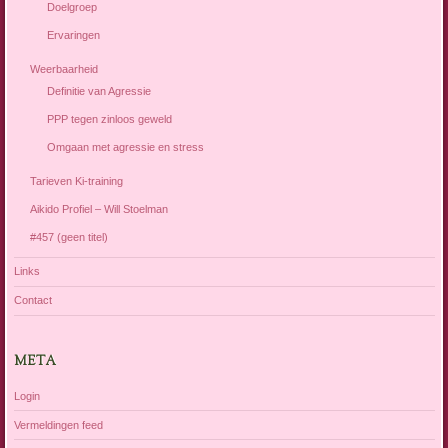
Doelgroep
Ervaringen
Weerbaarheid
Definitie van Agressie
PPP tegen zinloos geweld
Omgaan met agressie en stress
Tarieven Ki-training
Aikido Profiel – Will Stoelman
#457 (geen titel)
Links
Contact
META
Login
Vermeldingen feed