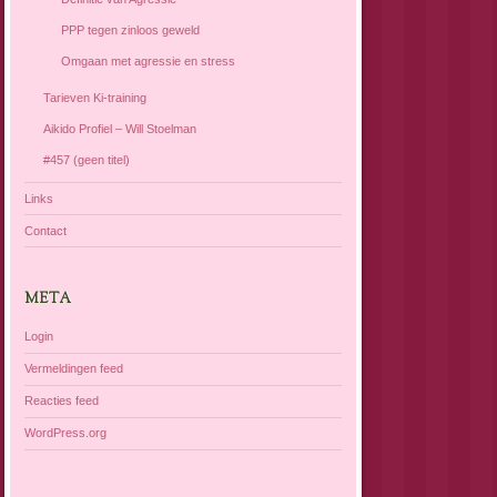
PPP tegen zinloos geweld
Omgaan met agressie en stress
Tarieven Ki-training
Aikido Profiel – Will Stoelman
#457 (geen titel)
Links
Contact
META
Login
Vermeldingen feed
Reacties feed
WordPress.org