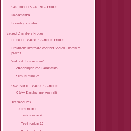
Gezondheid Bhakti Yoga Proces
Moolamantra
Bevrijdingsmantra
Sacred Chambers Proces
Procedure Sacred Chambers Proces
Praktische informatie voor het Sacred Chambers
proces
Wat is de Paramatma?
Afbeeldingen van Paramatma
Srimurti miracles
Q&A over o.a. Sacred Chambers
O&A – Darshan met Australië
Testimoniums
Testimonium 1
Testimonium 9
Testimonium 10