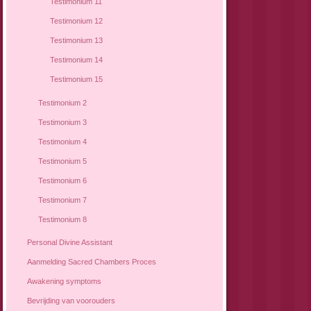
Testimonium 11
Testimonium 12
Testimonium 13
Testimonium 14
Testimonium 15
Testimonium 2
Testimonium 3
Testimonium 4
Testimonium 5
Testimonium 6
Testimonium 7
Testimonium 8
Personal Divine Assistant
Aanmelding Sacred Chambers Proces
Awakening symptoms
Bevrijding van voorouders