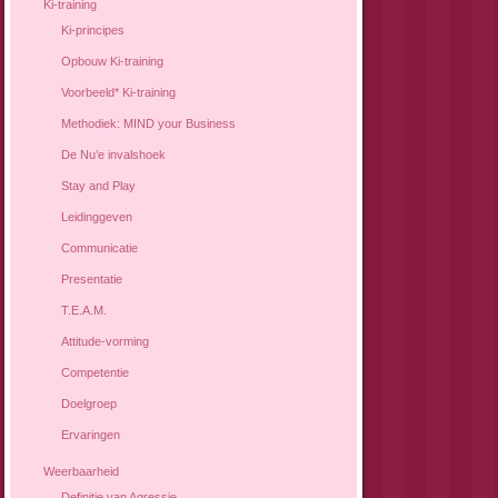
Ki-training
Ki-principes
Opbouw Ki-training
Voorbeeld* Ki-training
Methodiek: MIND your Business
De Nu’e invalshoek
Stay and Play
Leidinggeven
Communicatie
Presentatie
T.E.A.M.
Attitude-vorming
Competentie
Doelgroep
Ervaringen
Weerbaarheid
Definitie van Agressie