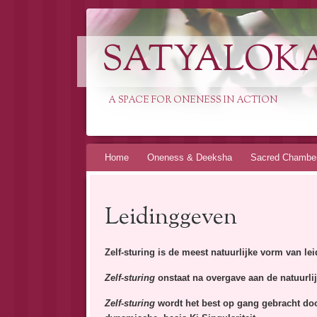
SATYALOK
A SPACE FOR ONENESS IN ACTION
Spring
Home
Oneness & Deeksha
Sacred Chambe
naar
inhoud
Leidinggeven
Zelf-sturing is de meest natuurlijke vorm van l
Zelf-sturing
onstaat na overgave aan de natuurlijk
Zelf-sturing
wordt het best op gang gebracht door