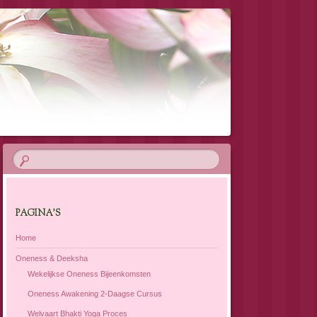
PAGINA’S
Home
Oneness & Deeksha
Wekelijkse Oneness Bijeenkomsten
Oneness Awakening 2-Daagse Cursus
Welvaart Bhakti Yoga Proces