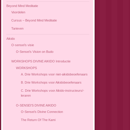
Beyond Mind Meditatie
Voordelen
Cursus – Beyond Mind Meditatie
Tarieven
Aikido
O-sensei’s visie
O-Sensei’s Vision on Budo
WORKSHOPS DIVINE AIKIDO Introductie
WORKSHOPS
A. Drie Workshops voor niet-aikidobeoefenaars
B. Drie Workshops voor Aikidobeoefenaars
C. Drie Workshops voor Aikido-instructeurs/-
leraren
O-SENSEI’S DIVINE AIKIDO
O-Sensei’s Divine Connection
The Return Of The Kami