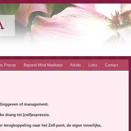
A
rs Proces
Beyond Mind Meditatie
Aikido
Links
Contact
eidinggeven of management.
e drang tot (zelf)expressie.
 terugkoppeling naar het Zelf-punt, de eigen innerlijke,