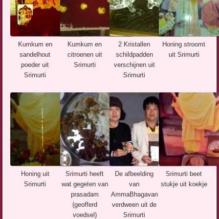
Kumkum en
Kumkum en
2 Kristallen
Honing stroomt
sandelhout
citroenen uit
schildpadden
uit Srimurti
poeder uit
Srimurti
verschijnen uit
Srimurti
Srimurti
Honing uit
Srimurti heeft
De afbeelding
Srimurti beet
Srimurti
wat gegeten van
van
stukje uit koekje
prasadam
AmmaBhagavan
(geofferd
verdween uit de
voedsel)
Srimurti