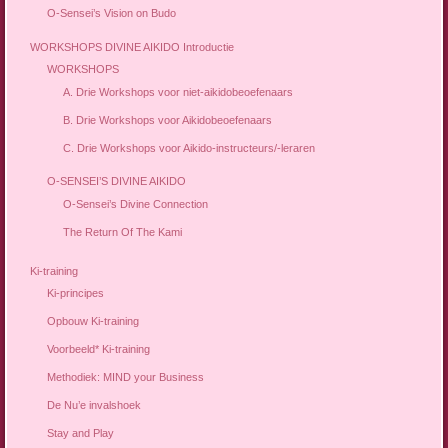
O-Sensei’s Vision on Budo
WORKSHOPS DIVINE AIKIDO Introductie
WORKSHOPS
A. Drie Workshops voor niet-aikidobeoefenaars
B. Drie Workshops voor Aikidobeoefenaars
C. Drie Workshops voor Aikido-instructeurs/-leraren
O-SENSEI’S DIVINE AIKIDO
O-Sensei’s Divine Connection
The Return Of The Kami
Ki-training
Ki-principes
Opbouw Ki-training
Voorbeeld* Ki-training
Methodiek: MIND your Business
De Nu’e invalshoek
Stay and Play