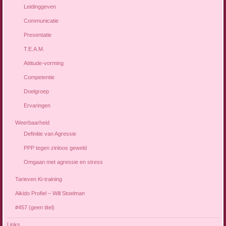
Leidinggeven
Communicatie
Presentatie
T.E.A.M.
Attitude-vorming
Competentie
Doelgroep
Ervaringen
Weerbaarheid
Definitie van Agressie
PPP tegen zinloos geweld
Omgaan met agressie en stress
Tarieven Ki-training
Aikido Profiel – Will Stoelman
#457 (geen titel)
Links