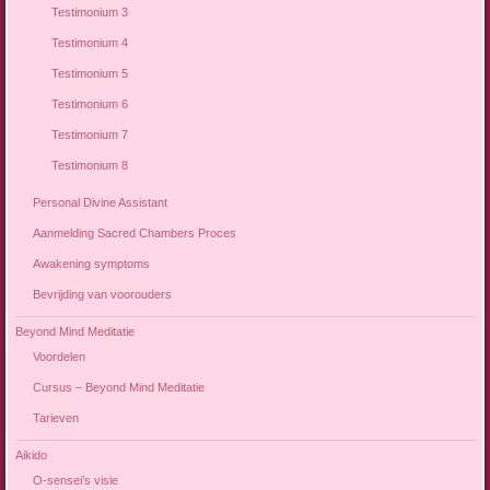
Testimonium 3
Testimonium 4
Testimonium 5
Testimonium 6
Testimonium 7
Testimonium 8
Personal Divine Assistant
Aanmelding Sacred Chambers Proces
Awakening symptoms
Bevrijding van voorouders
Beyond Mind Meditatie
Voordelen
Cursus – Beyond Mind Meditatie
Tarieven
Aikido
O-sensei’s visie