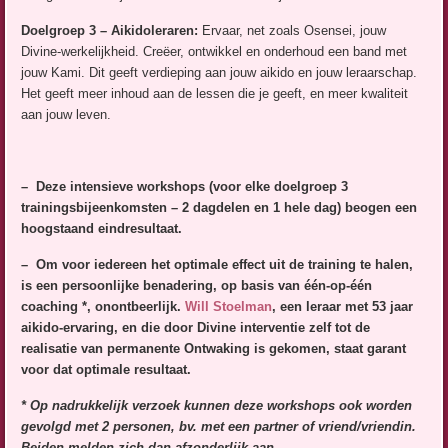
Doelgroep 3 – Aikidoleraren:
Ervaar, net zoals Osensei, jouw
Divine-werkelijkheid. Creëer, ontwikkel en onderhoud een band met
jouw Kami. Dit geeft verdieping aan jouw aikido en jouw leraarschap.
Het geeft meer inhoud aan de lessen die je geeft, en meer kwaliteit
aan jouw leven.
– Deze intensieve workshops (voor elke doelgroep 3
trainingsbijeenkomsten – 2 dagdelen en 1 hele dag) beogen een
hoogstaand eindresultaat.
– Om voor iedereen het optimale effect uit de training te halen,
is een persoonlijke benadering, op basis van één-op-één
coaching *, onontbeerlijk.
Will Stoelman
, een leraar met 53 jaar
aikido-ervaring, en die door Divine interventie zelf tot de
realisatie van permanente Ontwaking is gekomen, staat garant
voor dat optimale resultaat.
* Op nadrukkelijk verzoek kunnen deze workshops ook worden
gevolgd met 2 personen, bv. met een partner of vriend/vriendin.
Beiden melden zich dan afzonderlijk aan.