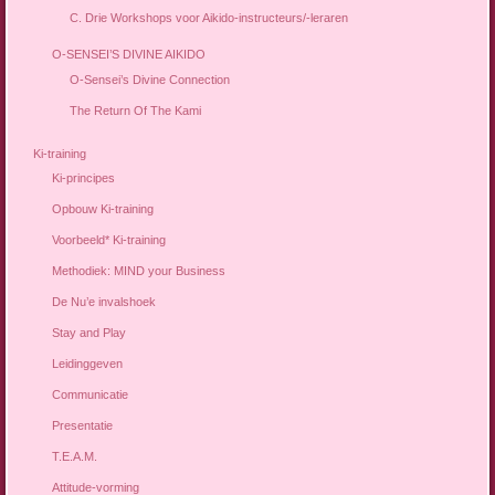
C. Drie Workshops voor Aikido-instructeurs/-leraren
O-SENSEI’S DIVINE AIKIDO
O-Sensei’s Divine Connection
The Return Of The Kami
Ki-training
Ki-principes
Opbouw Ki-training
Voorbeeld* Ki-training
Methodiek: MIND your Business
De Nu’e invalshoek
Stay and Play
Leidinggeven
Communicatie
Presentatie
T.E.A.M.
Attitude-vorming