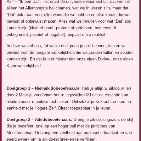
Asi” – “Ik ben Dat”. Het drukt de universele waarheid uit, dat we niet
alleen het Allerhoogste belichamen, wat we in wezen zijn, maar dat
“Dat” ook staat voor elke wens die we hebben en elke keuze die we
bewust of onbewust maken. Alles wat we invullen voor wat “Dat” zou
kunnen zijn (klein of groot, profaan of verheven, begrensd of
onbegrensd, positief of negatief), bepaalt onze realiteit.
In deze workshops, tot welke doelgroep je ook behoort, kiezen we
bewust voor de hoogste werkelijkheid die we zouden willen en zouden
kunnen zijn. En dat is niet minder dan onze eigen Divine-, onze eigen
Kami-werkelijkheid.
Doelgroep 1 – Niet-aikidobeoefenaars:
Heb je altijd al aikido willen
doen? Maar je vond/vindt het te ingewikkeld? Leer de essentie van
aikido zonder moeilijke technieken. Ontwikkel je Ki-kracht en kom in
eenheid met je Hogere Zelf. Direct toepasbaar in je leven.
Doelgroep 2 – Aikidobeoefenaars:
Breng je aikido, ongeacht de stijl
die je beoefent, snel op een hoger peil met de principes van
Meesterschap. Ontvang een veelheid aan praktische handvatten van
energie-werk om je aikido-technieken te verfijnen.