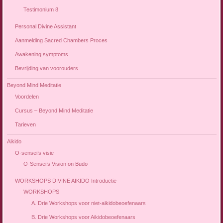
Testimonium 8
Personal Divine Assistant
Aanmelding Sacred Chambers Proces
Awakening symptoms
Bevrijding van voorouders
Beyond Mind Meditatie
Voordelen
Cursus – Beyond Mind Meditatie
Tarieven
Aikido
O-sensei’s visie
O-Sensei’s Vision on Budo
WORKSHOPS DIVINE AIKIDO Introductie
WORKSHOPS
A. Drie Workshops voor niet-aikidobeoefenaars
B. Drie Workshops voor Aikidobeoefenaars