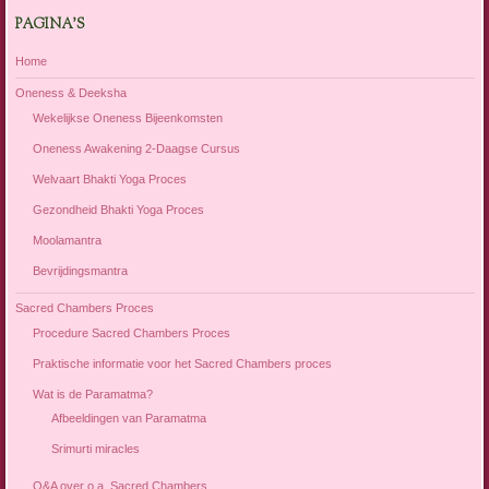
PAGINA’S
Home
Oneness & Deeksha
Wekelijkse Oneness Bijeenkomsten
Oneness Awakening 2-Daagse Cursus
Welvaart Bhakti Yoga Proces
Gezondheid Bhakti Yoga Proces
Moolamantra
Bevrijdingsmantra
Sacred Chambers Proces
Procedure Sacred Chambers Proces
Praktische informatie voor het Sacred Chambers proces
Wat is de Paramatma?
Afbeeldingen van Paramatma
Srimurti miracles
Q&A over o.a. Sacred Chambers